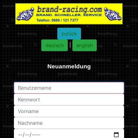
zurück
|
deutsch
english
Neuanmeldung